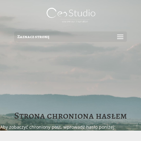
Zaznacz stronę
Strona chroniona hasłem
Aby zobaczyć chroniony post, wprowadź hasło poniżej: