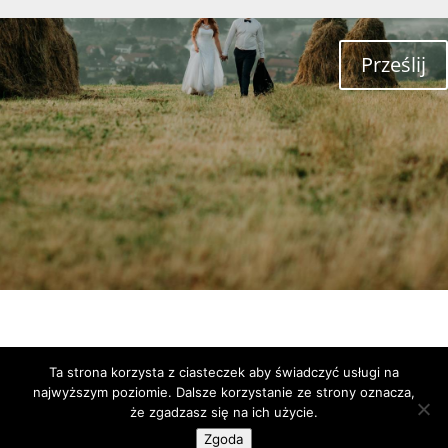
Prześlij
Ta strona korzysta z ciasteczek aby świadczyć usługi na
najwyższym poziomie. Dalsze korzystanie ze strony oznacza,
że zgadzasz się na ich użycie.
Zgoda
Zaprojektowane przez seweryn@coswymysle.pl