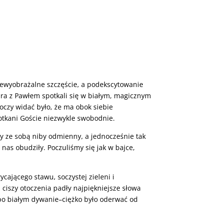
iewyobrażalne szczęście, a podekscytowanie
dra z Pawłem spotkali się w białym, magicznym
 oczy widać było, że ma obok siebie
otkani Goście niezwykle swobodnie.
czy ze sobą niby odmienny, a jednocześnie tak
nas obudziły. Poczuliśmy się jak w bajce,
ającego stawu, soczystej zieleni i
 ciszy otoczenia padły najpiękniejsze słowa
c po białym dywanie–ciężko było oderwać od