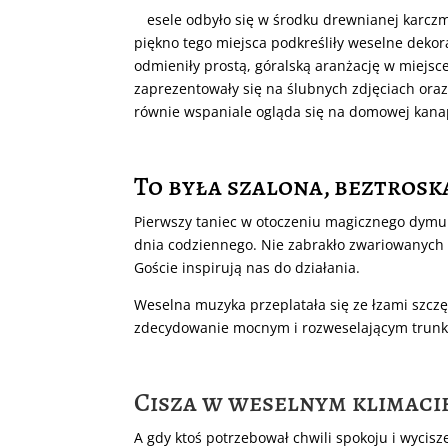
W
esele odbyło się w środku drewnianej karczm
piękno tego miejsca podkreśliły weselne dekora
odmieniły prostą, góralską aranżację w miejsc
zaprezentowały się na ślubnych zdjęciach oraz
równie wspaniale ogląda się na domowej kana
To była szalona, beztrosk
Pierwszy taniec w otoczeniu magicznego dymu 
dnia codziennego. Nie zabrakło zwariowanych ta
Goście inspirują nas do działania.
Weselna muzyka przeplatała się ze łzami szcz
zdecydowanie mocnym i rozweselającym trunk
Cisza w weselnym klimaci
A gdy ktoś potrzebował chwili spokoju i wycisz