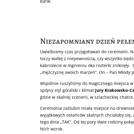
barw.
Niezapomniany dzień peł
Uwielbiamy czas przygotowań do ceremonii. Na
toczy walkę z niepewnością, czy wszystko będ
kabriolecie w mgnieniu oka rozterki zniknęły. 
„mężczyznę swoich marzeń”. On – Pan Młody pi
Wspólnie ruszyliśmy do magicznego miejsca w
spójny styl góralski i klimat
Jury Krakowsko-C
gdzie w skalnej scenerii, w szlacheckiej chatce
Ceremonia zaślubin miała miejsce na drewniany
wyjątkowych ostańców skalnych chciałoby się, a
tego dnia „TAK”. Od tej pory dwie rodziny połą
Nich wzrok.