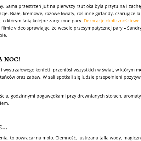
y. Sama przestrzeń już na pierwszy rzut oka była przytulna i zach
cje. Białe, kremowe, różowe kwiaty, roślinne girlandy, czarujące la
e, o którym śnią kolejne zaręczone pary.
Dekoracje okolicznościowe
 filmie video sprawiając, że wesele przesympatycznej pary – Sandry
pie.
a noc!
i wystrzałowego konfetti przeniósł wszystkich w świat, w którym
ńców oraz zabaw. W sali spotkali się ludzie przepełnieni pozytywną
ęścia, godzinnymi pogawędkami przy drewnianych stołach, aromat
iem.
e…
enia, to powracał na molo. Ciemność, lustrzana tafla wody, magiczn