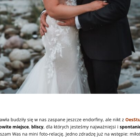
wła budziły się w nas zaspane jeszcze endorfiny, ale nikt z
OesSt
owite miejsce
,
bliscy
, dla których jesteśmy najważniejsi i
spontani
aszam Was na mini foto-relację. Jedno zdradzę już na wstępie: miło