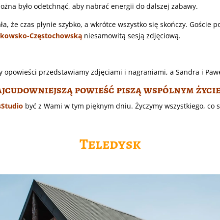
można było odetchnąć, aby nabrać energii do dalszej zabawy.
a, że czas płynie szybko, a wkrótce wszystko się skończy. Gości
rakowsko-Częstochowską
niesamowitą sesją zdjęciową.
 opowieści przedstawiamy zdjęciami i nagraniami, a Sandra i Paw
jcudowniejszą powieść piszą wspólnym życi
Studio
być z Wami w tym pięknym dniu. Życzymy wszystkiego, co s
Teledysk