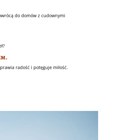
e powrócą do domów z cudownymi
eł?
em.
prawia radość i potęguje miłość.