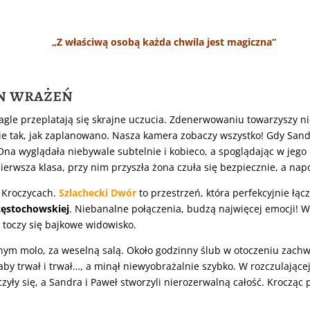
„Z właściwą osobą każda chwila jest magiczna”
en wrażeń
gle przeplatają się skrajne uczucia. Zdenerwowaniu towarzyszy n
zie tak, jak zaplanowano. Nasza kamera zobaczy wszystko! Gdy San
Ona wyglądała niebywale subtelnie i kobieco, a spoglądając w jego
erwsza klasa, przy nim przyszła żona czuła się bezpiecznie, a nap
 Kroczycach.
Szlachecki Dwór
to przestrzeń, która perfekcyjnie łą
zęstochowskiej
. Niebanalne połączenia, budzą najwięcej emocji! W 
, toczy się bajkowe widowisko.
m molo, za weselną salą. Około godzinny ślub w otoczeniu zachwyc
by trwał i trwał…, a minął niewyobrażalnie szybko. W rozczulającej
czyły się, a Sandra i Paweł stworzyli nierozerwalną całość. Kroczą