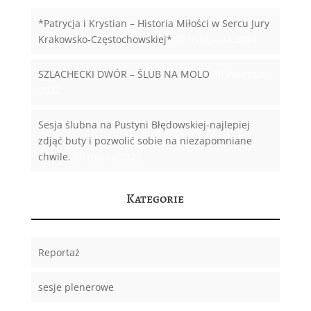
*Patrycja i Krystian – Historia Miłości w Sercu Jury
Krakowsko-Częstochowskiej*
20 listopada 2024
SZLACHECKI DWÓR – ŚLUB NA MOLO
20 kwietnia
2022
Sesja ślubna na Pustyni Błędowskiej-najlepiej
zdjąć buty i pozwolić sobie na niezapomniane
chwile.
20 marca 2022
Kategorie
Reportaż
sesje plenerowe