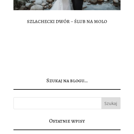
SZLACHECKI DWÓR – ŚLUB NA MOLO
Czuliśmy to. Na samą myśl o weselu Sandry i Pawła
budziły się w nas zaspane jeszcze endorfiny, ale nikt
z OesStudio nie spodziewał się, że będzie aż tak
pięknie! Zakochani, cudowne emocje, niesamowite
miejsce, bliscy, dla których jesteśmy najważniejsi i
spontaniczna...
Szukaj na blogu…
Ostatnie wpisy