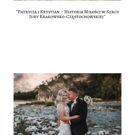
*Patrycja i Krystian – Historia Miłości w Sercu
Jury Krakowsko-Częstochowskiej*
*Patrycja i Krystian – Historia Miłości w Sercu Jury
Krakowsko-Częstochowskiej*Jest coś wyjątkowego w
miłości, która potrafi rozświetlić każde miejsce,Ale
kiedy znajdzie się w otoczeniu tak malowniczym jak
Jura Krakowsko-Częstochowska,staje się magią, której
nie...